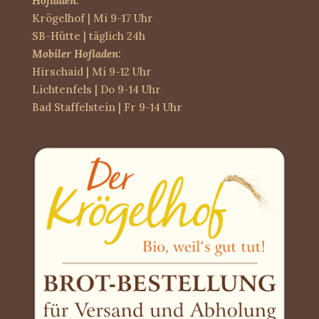
Hofladen
:
Krögelhof | Mi 9-17 Uhr
SB-Hütte | täglich 24h
Mobiler Hofladen:
Hirschaid | Mi 9-12 Uhr
Lichtenfels | Do 9-14 Uhr
Bad Staffelstein | Fr 9-14 Uhr