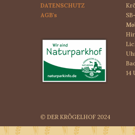
DATENSCHUTZ
Krö
AGB's
SB-
Mob
Hir
Lic
Uh
Bad
14 
© DER KRÖGELHOF 2024