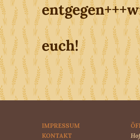
entgegen+++wi
euch!
IMPRESSUM
ÖF
KONTAKT
Hof